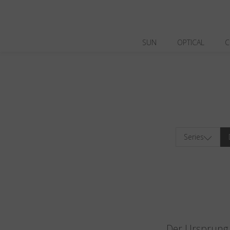
SUN
OPTICAL
C
Series
Der Ursprung v