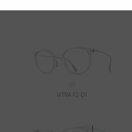
VITRA F2-D1