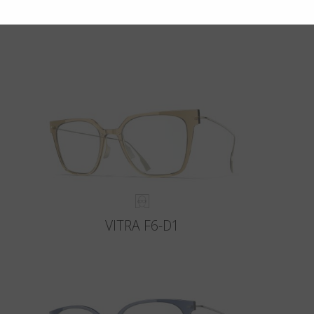
VITRA F6-D1