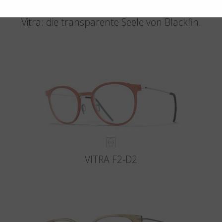
Die Reinheit des Lichts trifft auf die Stärke von Titan.
Vitra: die transparente Seele von Blackfin.
VITRA F2-D2