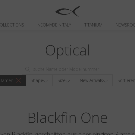
OLLECTIONS
NEOMADEINITALY
TITANIUM
NEWSRO
Optical
Damen
Shape
Size
New Arrivals
Sortiere
Blackfin One
on Blackfin, geschnitten aus einer einzigen Platte r