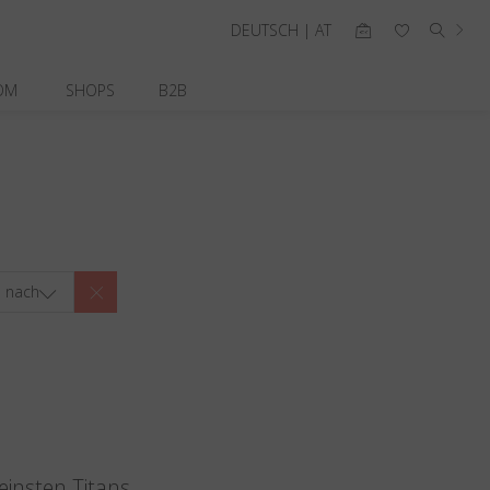
DEUTSCH | AT
OM
SHOPS
B2B
n nach
einsten Titans.