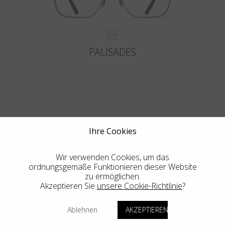
PALISADES
MEHR
Ihre Cookies
Wir verwenden Cookies, um das
ordnungsgemäße Funktionieren dieser Website
zu ermöglichen.
Akzeptieren Sie
unsere Cookie-Richtlinie
?
Blackfin Vitra
Ablehnen
AKZEPTIEREN