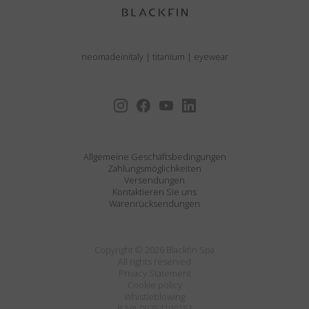
neomadeinitaly
|
titanium
|
eyewear
Allgemeine Geschäftsbedingungen
Zahlungsmöglichkeiten
Versendungen
Kontaktieren Sie uns
Warenrücksendungen
Copyright © 2026 Blackfin Spa
All rights reserved
Privacy Statement
Cookie policy
Whistleblowing
P.IVA 00754100253