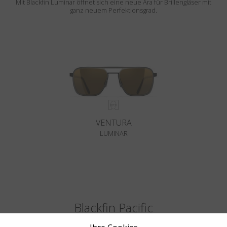
Mit Blackfin Luminar öffnet sich eine neue Ära für Brillengläser mit
ganz neuem Perfektionsgrad.
VENTURA
LUMINAR
Blackfin Pacific
Aus einem massiven Titanblock. Die Klassiker, Neu erfunden.