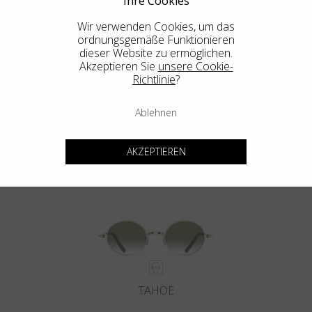
Ihre Cookies
Wir verwenden Cookies, um das
ordnungsgemäße Funktionieren
dieser Website zu ermöglichen.
Akzeptieren Sie
unsere Cookie-
Richtlinie
?
Ablehnen
DEL MAR
AKZEPTIEREN
TAHOE