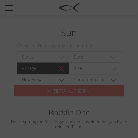
SUN
OPTICAL
Sun
COLLECTIONS
NEOMADEINITALY
TITANIUM
Series
Style
NEWSROOM
Vintage
Size
SHOPS
New Arrivals
Sortieren nach
FILTER AUFHEBEN
B2B
Blackfin One
Wishlist
Der Ursprung von Blackfin, geschnitten aus einer einzigen Platte
Search
reinsten Titans.