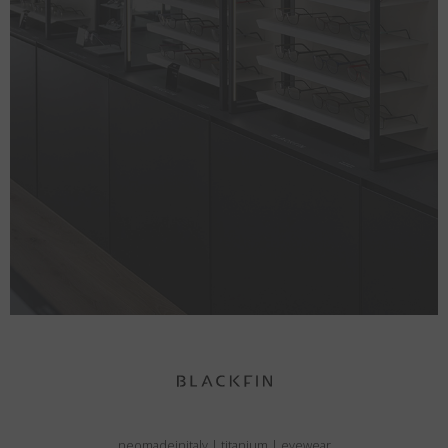
neomadeinitaly
|
titanium
|
eyewear