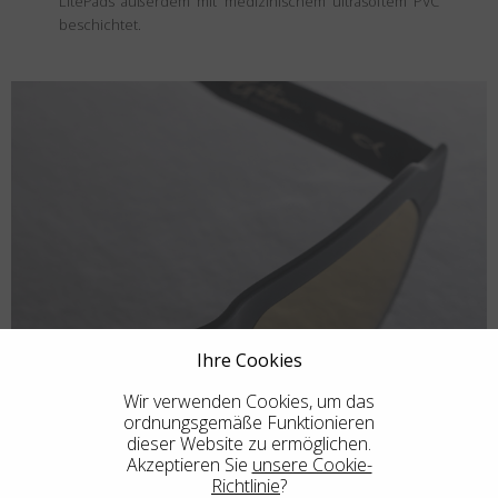
LitePads außerdem mit medizinischem ultrasoftem PVC
beschichtet.
Ihre Cookies
Wir verwenden Cookies, um das
ordnungsgemäße Funktionieren
dieser Website zu ermöglichen.
Akzeptieren Sie
unsere Cookie-
Richtlinie
?