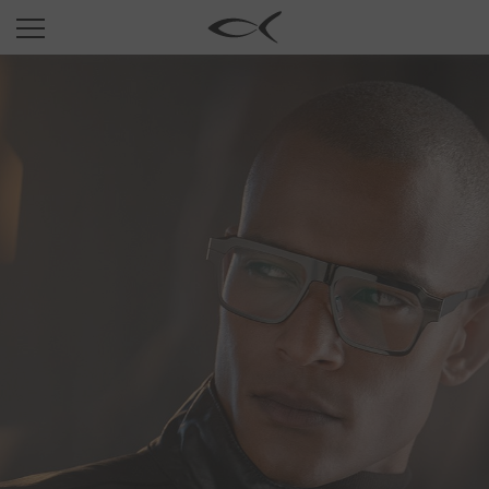
SUN
OPTICAL
COLLECTIONS
NEOMADEINITALY
TITANIUM
NEWSROOM
SHOPS
B2B
Wishlist
Search