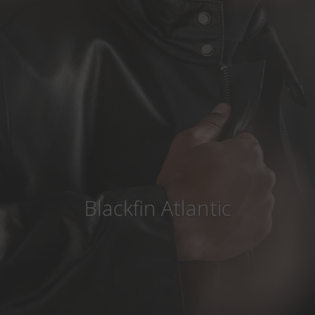
Land
:
Österreich
Sprache
:
Deutsch
Blackfin Atlantic