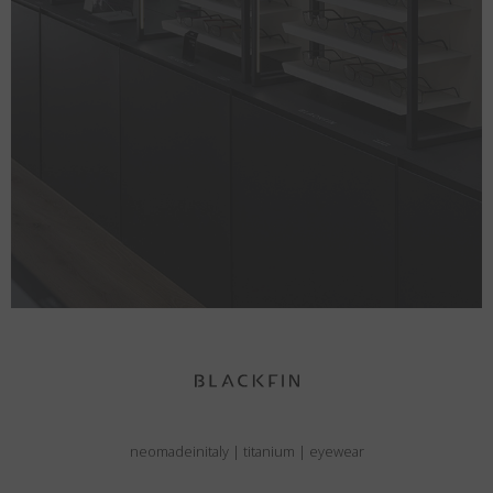
neomadeinitaly
|
titanium
|
eyewear