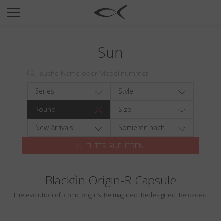
SUN
OPTICAL
Sun
COLLECTIONS
NEOMADEINITALY
TITANIUM
Series
Style
NEWSROOM
Round
Size
SHOPS
New Arrivals
Sortieren nach
FILTER AUFHEBEN
B2B
Blackfin Origin-R Capsule
Wishlist
The evolution of iconic origins. Reimagined. Redesigned. Reloaded.
Search