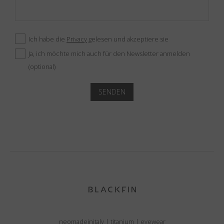
Ich habe die
Privacy
gelesen und akzeptiere sie
Ja, ich möchte mich auch für den Newsletter anmelden
(optional)
SENDEN
neomadeinitaly
|
titanium
|
eyewear