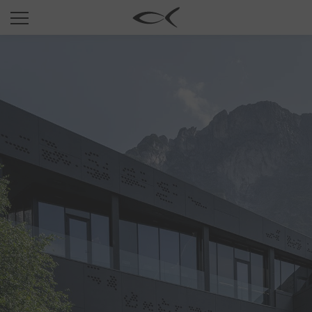
SUN
OPTICAL
COLLECTIONS
NEOMADEINITALY
TITANIUM
NEWSROOM
SHOPS
B2B
Wishlist
Search