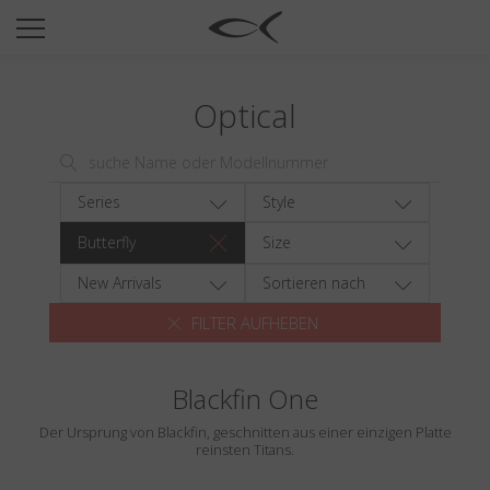
SUN
OPTICAL
Optical
COLLECTIONS
NEOMADEINITALY
TITANIUM
Series
Style
NEWSROOM
Butterfly
Size
SHOPS
New Arrivals
Sortieren nach
FILTER AUFHEBEN
B2B
Blackfin One
Wishlist
Der Ursprung von Blackfin, geschnitten aus einer einzigen Platte
Search
reinsten Titans.