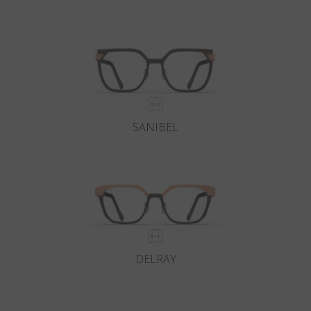
Land
:
Österreich
Sprache
:
Deutsch
SANIBEL
DELRAY