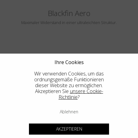
Blackfin Aero
Maximaler Widerstand in einer ultraleichten Struktur.
Ihre Cookies
Wir verwenden Cookies, um das
ordnungsgemäße Funktionieren
dieser Website zu ermöglichen.
HAYLE
Akzeptieren Sie
unsere Cookie-
Richtlinie
?
Ablehnen
Blackfin Atlantic
AKZEPTIEREN
Design in seiner reinsten Form, die integrierte Mechanik in ihrer