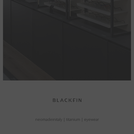
neomadeinitaly
|
titanium
|
eyewear