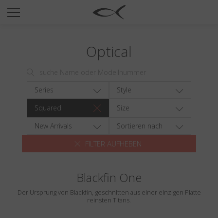
SUN
OPTICAL
Optical
COLLECTIONS
NEOMADEINITALY
TITANIUM
Series
Style
NEWSROOM
Squared
Size
SHOPS
New Arrivals
Sortieren nach
FILTER AUFHEBEN
B2B
Blackfin One
Wishlist
Der Ursprung von Blackfin, geschnitten aus einer einzigen Platte
Search
reinsten Titans.