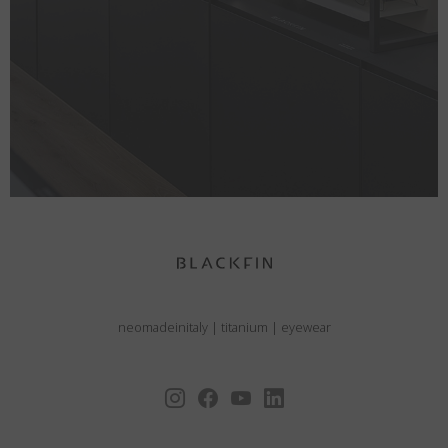
neomadeinitaly
|
titanium
|
eyewear