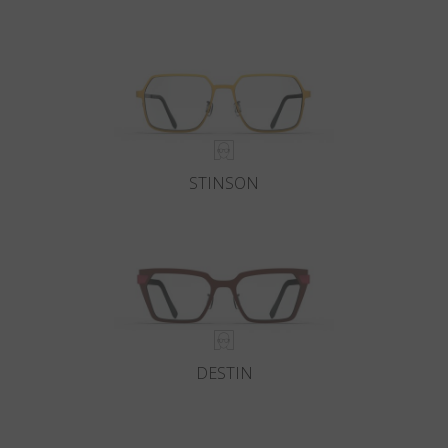
Land
:
Österreich
Sprache
:
Deutsch
STINSON
DESTIN