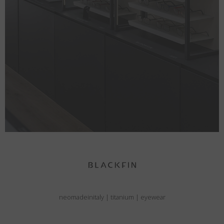
neomadeinitaly
|
titanium
|
eyewear