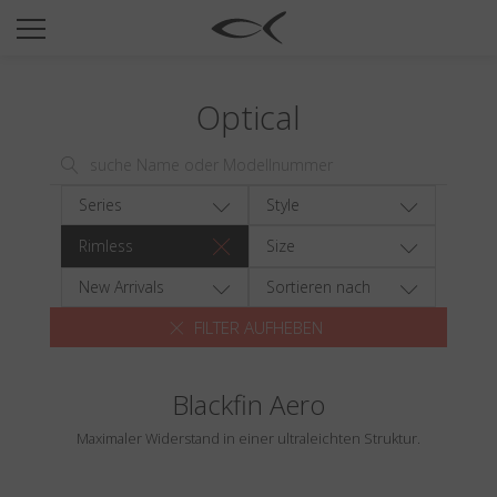
SUN
OPTICAL
Optical
COLLECTIONS
NEOMADEINITALY
TITANIUM
Series
Style
NEWSROOM
Rimless
Size
SHOPS
New Arrivals
Sortieren nach
FILTER AUFHEBEN
B2B
Blackfin Aero
Wishlist
Maximaler Widerstand in einer ultraleichten Struktur.
Search