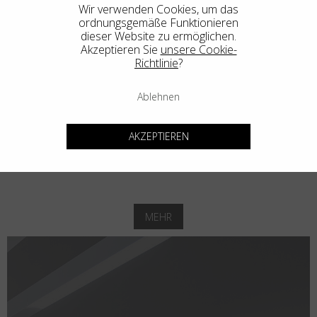
Wir verwenden Cookies, um das
AERO LOOP B2-P1
ordnungsgemäße Funktionieren
dieser Website zu ermöglichen.
Akzeptieren Sie
unsere Cookie-
Richtlinie
?
Ablehnen
AKZEPTIEREN
AERO LOOP B3-P1
MEHR