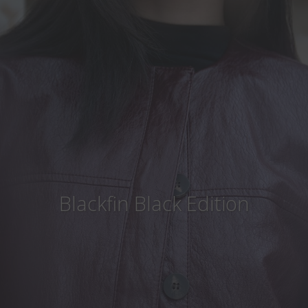
Land
:
Österreich
Sprache
:
Deutsch
Blackfin Black Edition