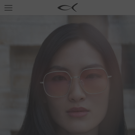
SUN
OPTICAL
COLLECTIONS
NEOMADEINITALY
TITANIUM
NEWSROOM
SHOPS
B2B
Wishlist
Search