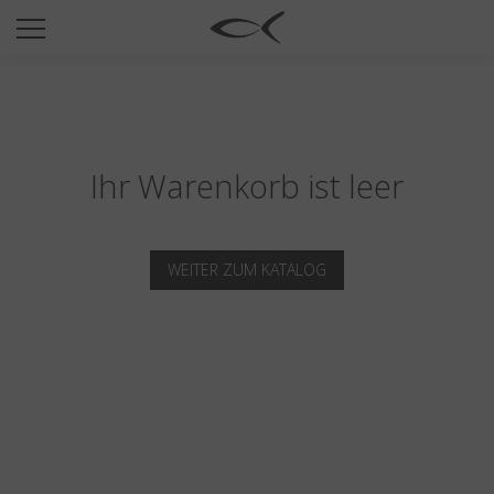
SUN
OPTICAL
COLLECTIONS
NEOMADEINITALY
Ihr Warenkorb ist leer
TITANIUM
NEWSROOM
WEITER ZUM KATALOG
SHOPS
B2B
Wishlist
Search