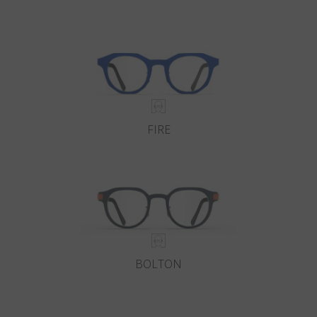
Land
:
Österreich
Sprache
:
Deutsch
FIRE
BOLTON