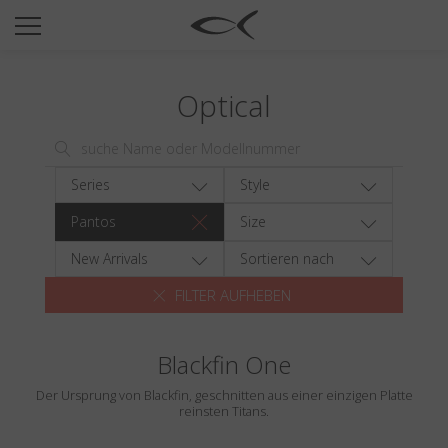
SUN
OPTICAL
Optical
COLLECTIONS
NEOMADEINITALY
TITANIUM
Series
Style
NEWSROOM
Pantos
Size
SHOPS
New Arrivals
Sortieren nach
FILTER AUFHEBEN
B2B
Blackfin One
Wishlist
Der Ursprung von Blackfin, geschnitten aus einer einzigen Platte
Search
reinsten Titans.