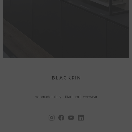
neomadeinitaly
|
titanium
|
eyewear