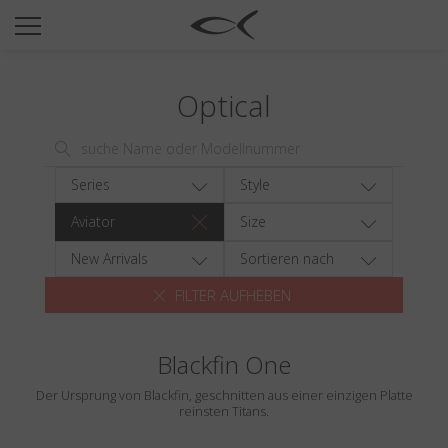
SUN
OPTICAL
Optical
COLLECTIONS
NEOMADEINITALY
TITANIUM
Series
Style
NEWSROOM
Aviator
Size
SHOPS
New Arrivals
Sortieren nach
FILTER AUFHEBEN
B2B
Blackfin One
Wishlist
Der Ursprung von Blackfin, geschnitten aus einer einzigen Platte
Search
reinsten Titans.