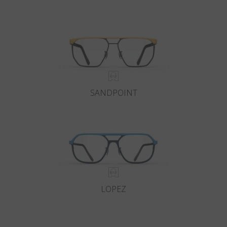
Land
:
Österreich
Sprache
:
Deutsch
SANDPOINT
LOPEZ