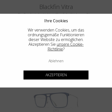
Blackfin Vitra
Die Reinheit des Lichts trifft auf die Stärke von Titan.
Vitra: die transparente Seele von Blackfin.
Ihre Cookies
Wir verwenden Cookies, um das
ordnungsgemäße Funktionieren
dieser Website zu ermöglichen.
Akzeptieren Sie
unsere Cookie-
Richtlinie
?
Ablehnen
VITRA F5-D2
AKZEPTIEREN