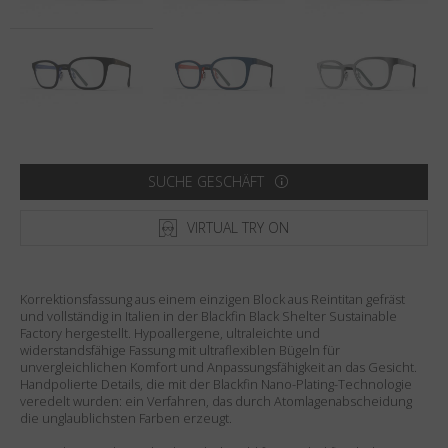
Land
:
Österreich
Sprache
:
Deutsch
SUCHE GESCHÄFT
VIRTUAL TRY ON
Korrektionsfassung aus einem einzigen Block aus Reintitan gefräst
und vollständig in Italien in der Blackfin Black Shelter Sustainable
Factory hergestellt. Hypoallergene, ultraleichte und
widerstandsfähige Fassung mit ultraflexiblen Bügeln für
unvergleichlichen Komfort und Anpassungsfähigkeit an das Gesicht.
Handpolierte Details, die mit der Blackfin Nano-Plating-Technologie
veredelt wurden: ein Verfahren, das durch Atomlagenabscheidung
die unglaublichsten Farben erzeugt.