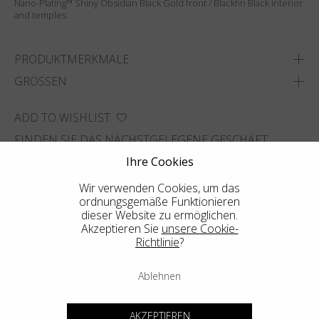
Nano-Plating™ Shiny Obsidian Black Gold front / Blackfin Black interior
and temples.
PRODUKTMERKMALE
GRÖSSEN
ADD TO WISHLIST
FINDEN SIE DAS NÄCHSTGELEGENE GESCHÄFT
Ihre Cookies
Wir verwenden Cookies, um das
ordnungsgemäße Funktionieren
dieser Website zu ermöglichen.
Akzeptieren Sie
unsere Cookie-
Richtlinie
?
Ablehnen
AKZEPTIEREN