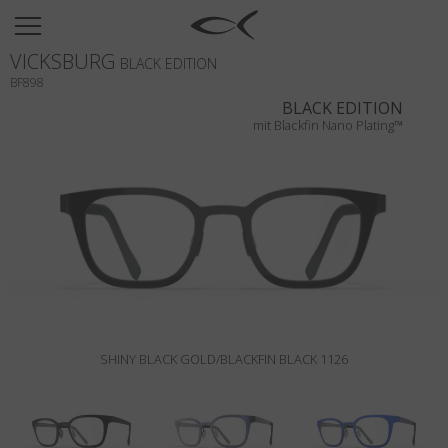
SUN
VICKSBURG
OPTICAL
BLACK EDITION
BF898
COLLECTIONS
BLACK EDITION
mit Blackfin Nano Plating™
NEOMADEINITALY
TITANIUM
NEWSROOM
SHOPS
B2B
SHINY BLACK GOLD/BLACKFIN BLACK 1126
Wishlist
Search