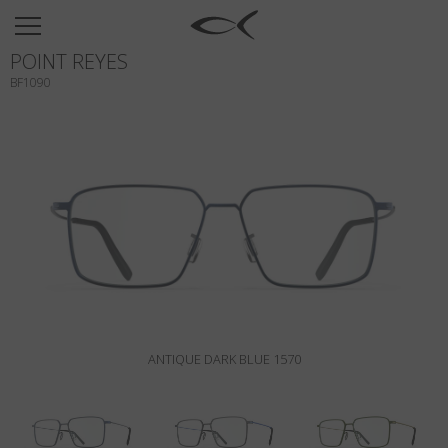
SUN
POINT REYES
OPTICAL
BF1090
COLLECTIONS
NEOMADEINITALY
TITANIUM
NEWSROOM
SHOPS
B2B
ANTIQUE DARK BLUE 1570
Wishlist
Search