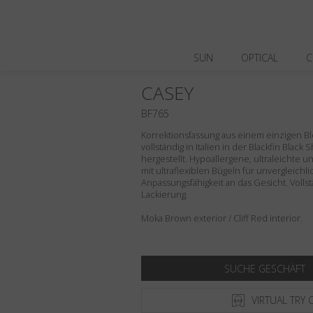
SUN
OPTICAL
C
CASEY
BF765
Korrektionsfassung aus einem einzigen Blo
vollständig in Italien in der Blackfin Black
hergestellt. Hypoallergene, ultraleichte 
mit ultraflexiblen Bügeln für unvergleich
Anpassungsfähigkeit an das Gesicht. Volls
Lackierung.
Moka Brown exterior / Cliff Red interior.
SUCHE GESCHÄFT
VIRTUAL TRY 