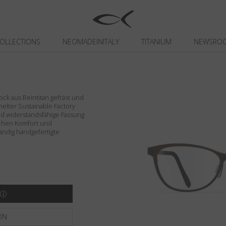
OLLECTIONS
NEOMADEINITALY
TITANIUM
NEWSRO
ck aus Reintitan gefräst und
 Shelter Sustainable Factory
und widerstandsfähige Fassung
lichen Komfort und
tändig handgefertigte
ON