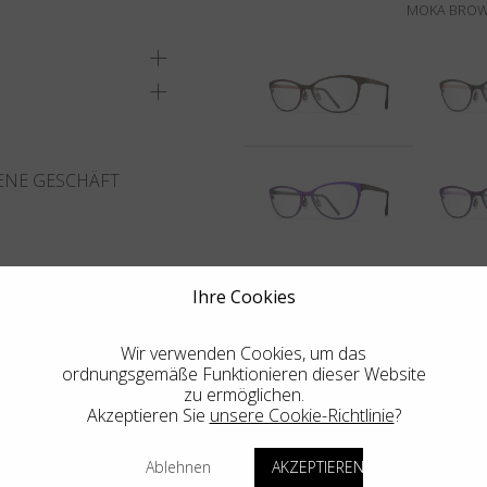
MOKA BROWN
ENE GESCHÄFT
Ihre Cookies
Wir verwenden Cookies, um das
ordnungsgemäße Funktionieren dieser Website
zu ermöglichen.
Akzeptieren Sie
unsere Cookie-Richtlinie
?
Ablehnen
AKZEPTIEREN