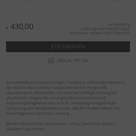
Land
:
Österreich
Sprache
:
Deutsch
430,00
Versandfertig
€
Lieferung innerhalb 20 August
Kostenloser Versand nach Österreich
JETZT EINKAUFEN
VIRTUAL TRY ON
Sonnenbrille aus einem einzigen Titanblock, vollständig in Italien in
der Blackfin Black Shelter Sustainable Factory hergestellt.
Hypoallergene, ultraleichte und widerstandsfähige Fassung mit
ultraflexiblen Bügeln für unvergleichlichen Komfort und
Anpassungsfähigkeit an das Gesicht. Vollständig handgefertigte
Lackierung und handpolierte Details. Blackfin Radiant-Gläser mit
hervorragender optischer Leistung.
Blackfin Black interior and exterior / Shiny Silver front details /
Gradient Gray lenses.