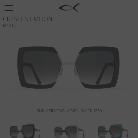
SUN
CRESCENT MOON
OPTICAL
BF1012
COLLECTIONS
NEOMADEINITALY
TITANIUM
NEWSROOM
SHOPS
B2B
SHINY SILVER/BLACKFIN BLACK 1560
Wishlist
Search