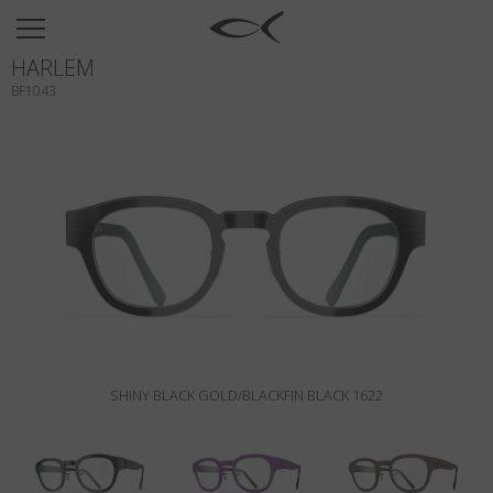
SUN
HARLEM
OPTICAL
BF1043
COLLECTIONS
NEOMADEINITALY
TITANIUM
NEWSROOM
SHOPS
B2B
SHINY BLACK GOLD/BLACKFIN BLACK 1622
Wishlist
Search