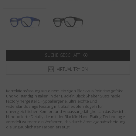
Land
:
Österreich
Sprache
:
Deutsch
SUCHE GESCHÄFT
VIRTUAL TRY ON
Korrektionsfassung aus einem einzigen Block aus Reintitan gefräst
und vollständig in Italien in der Blackfin Black Shelter Sustainable
Factory hergestellt. Hypoallergene, ultraleichte und
widerstandsfähige Fassung mit ultraflexiblen Bügeln für
unvergleichlichen Komfort und Anpassungsfähigkeit an das Gesicht.
Handpolierte Details, die mit der Blackfin Nano-Plating-Technologie
veredelt wurden: ein Verfahren, das durch Atomlagenabscheidung
die unglaublichsten Farben erzeugt.