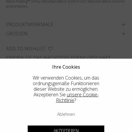
Nano-Plating™ Shiny Obsidian Black Gold front / Blackfin Black interior
and temples.
PRODUKTMERKMALE
GRÖSSEN
ADD TO WISHLIST
FINDEN SIE DAS NÄCHSTGELEGENE GESCHÄFT
Ihre Cookies
Wir verwenden Cookies, um das
ordnungsgemäße Funktionieren
dieser Website zu ermöglichen.
Akzeptieren Sie
unsere Cookie-
Richtlinie
?
Ablehnen
AKZEPTIEREN