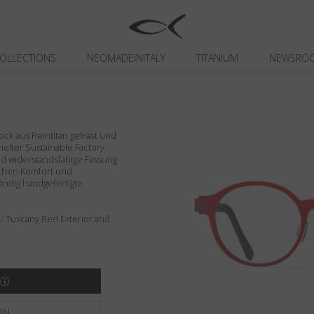
OLLECTIONS
NEOMADEINITALY
TITANIUM
NEWSRO
ck aus Reintitan gefräst und
 Shelter Sustainable Factory
und widerstandsfähige Fassung
lichen Komfort und
tändig handgefertigte
/ Tuscany Red Exterior and
ON