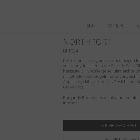
SUN
OPTICAL
C
NORTHPORT
BF1024
Korrektionsfassung aus einem einzigen Blo
vollständig in Italien in der Blackfin Black
hergestellt. Hypoallergene, ultraleichte 
mit ultraflexiblen Bügeln für unvergleich
Anpassungsfähigkeit an das Gesicht. Volls
Lackierung.
Burgundy Red pieces details and temples 
Interior.
SUCHE GESCHÄFT
VIRTUAL TRY 