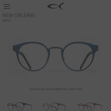
SUN
NEW ORLEANS
OPTICAL
BF854
COLLECTIONS
NEOMADEINITALY
TITANIUM
NEWSROOM
SHOPS
B2B
GALAXY BLUE/GUNMETAL GRAY 940
Wishlist
Search