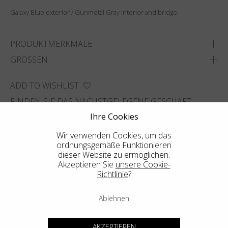
Galaxy Blue exterior / Gunmetal Gray interior and bridge.
PRODUKTMERKMALE
GRÖSSEN
ADD TO WISHLIST
FINDEN SIE DAS NÄCHSTGELEGENE GESCHÄFT
Ihre Cookies
Wir verwenden Cookies, um das
ordnungsgemäße Funktionieren
dieser Website zu ermöglichen.
Akzeptieren Sie
unsere Cookie-
Richtlinie
?
Ablehnen
AKZEPTIEREN