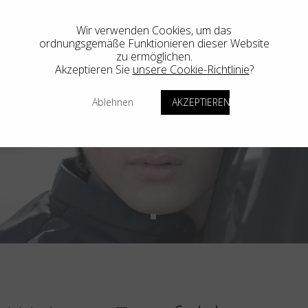
Wir verwenden Cookies, um das
ordnungsgemäße Funktionieren dieser Website
zu ermöglichen.
Akzeptieren Sie
unsere Cookie-Richtlinie
?
Ablehnen
AKZEPTIEREN