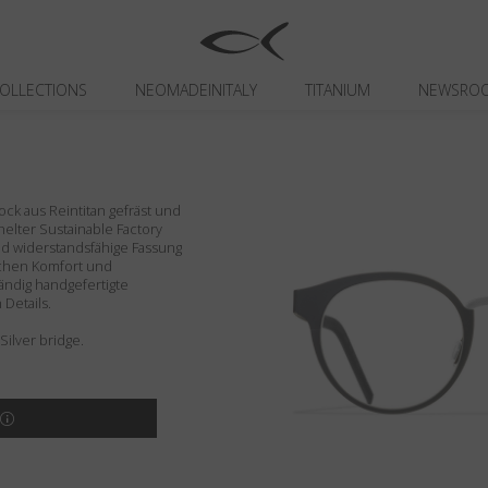
OLLECTIONS
NEOMADEINITALY
TITANIUM
NEWSRO
ck aus Reintitan gefräst und
 Shelter Sustainable Factory
und widerstandsfähige Fassung
lichen Komfort und
tändig handgefertigte
Details.
 Silver bridge.