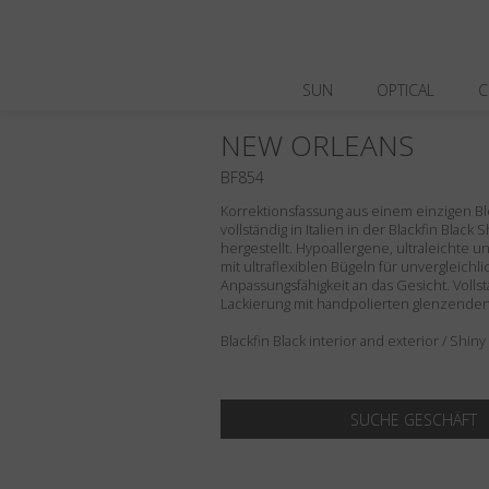
SUN
OPTICAL
C
NEW ORLEANS
BF854
Korrektionsfassung aus einem einzigen Blo
vollständig in Italien in der Blackfin Black
hergestellt. Hypoallergene, ultraleichte 
mit ultraflexiblen Bügeln für unvergleich
Anpassungsfähigkeit an das Gesicht. Volls
Lackierung mit handpolierten glenzenden 
Blackfin Black interior and exterior / Shiny
SUCHE GESCHÄFT