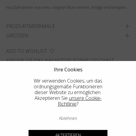
Nut Dark Brown eye rims / Aegean Blue interior, bridge and temples.
PRODUKTMERKMALE
GRÖSSEN
ADD TO WISHLIST
FINDEN SIE DAS NÄCHSTGELEGENE GESCHÄFT
Ihre Cookies
Wir verwenden Cookies, um das
ordnungsgemäße Funktionieren
dieser Website zu ermöglichen.
Akzeptieren Sie
unsere Cookie-
Richtlinie
?
Ablehnen
AKZEPTIEREN