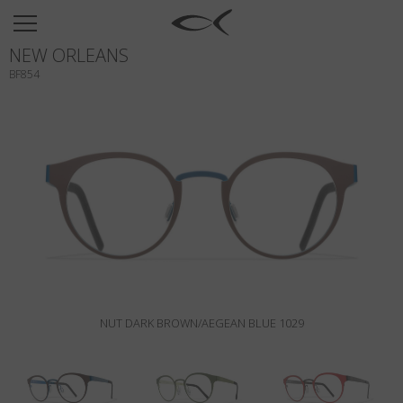
SUN
NEW ORLEANS
OPTICAL
BF854
COLLECTIONS
NEOMADEINITALY
TITANIUM
NEWSROOM
SHOPS
B2B
NUT DARK BROWN/AEGEAN BLUE 1029
Wishlist
Search