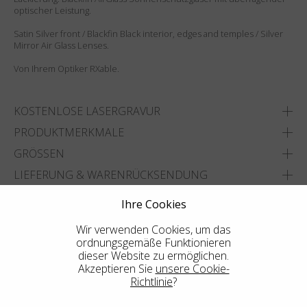
optischer Leistung.
Satin Silver front / Blackfin Black interior, edges and temples / Silver
Mirror Air Glass Lenses.
Von Ihrem Optiker RXable.
KOSTENLOSE LASERGRAVUR
PRODUKTMERKMALE
GRÖSSEN
LIEFERUNG & WARENRÜCKSENDUNG
Ihre Cookies
ADD TO WISHLIST
Wir verwenden Cookies, um das
FINDEN SIE DAS NÄCHSTGELEGENE GESCHÄFT
ordnungsgemäße Funktionieren
dieser Website zu ermöglichen.
Akzeptieren Sie
unsere Cookie-
Richtlinie
?