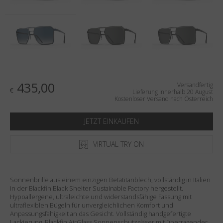
Land
:
Österreich
Sprache
:
Deutsch
435,00
Versandfertig
€
Lieferung innerhalb 20 August
Kostenloser Versand nach Österreich
JETZT EINKAUFEN
VIRTUAL TRY ON
Sonnenbrille aus einem einzigen Betatitanblech, vollständig in Italien
in der Blackfin Black Shelter Sustainable Factory hergestellt.
Hypoallergene, ultraleichte und widerstandsfähige Fassung mit
ultraflexiblen Bügeln für unvergleichlichen Komfort und
Anpassungsfähigkeit an das Gesicht. Vollständig handgefertigte
Lackierung. Blackfin AirGlass Sonnenschutzgläser mit überragender