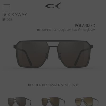
SUN
ROCKAWAY
OPTICAL
BF1093
COLLECTIONS
POLARIZED
mit Sonnenschützgläser Blackfin Airglass™
NEOMADEINITALY
TITANIUM
NEWSROOM
SHOPS
B2B
BLACKFIN BLACK/SATIN SILVER 1660
Wishlist
Search