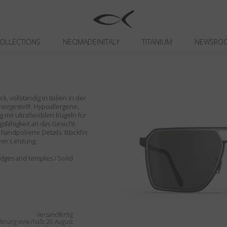
OLLECTIONS
NEOMADEINITALY
TITANIUM
NEWSRO
 vollständig in Italien in der
 hergestellt. Hypoallergene,
 mit ultraflexiblen Bügeln für
fähigkeit an das Gesicht.
handpolierte Details. Blackfin
her Leistung.
, edges and temples / Solid
Versandfertig
ferung innerhalb 20 August