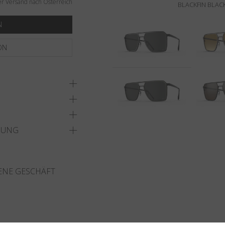
er Versand nach Österreich
BLACKFIN BLACK
N
ON
DUNG
ENE GESCHÄFT