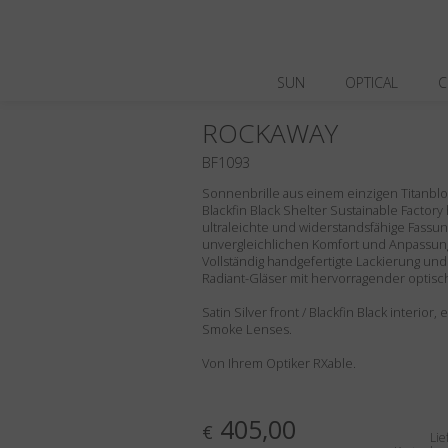
SUN
OPTICAL
C
ROCKAWAY
BF1093
Sonnenbrille aus einem einzigen Titanblock,
Blackfin Black Shelter Sustainable Factory
ultraleichte und widerstandsfähige Fassung
unvergleichlichen Komfort und Anpassungs
Vollständig handgefertigte Lackierung und 
Radiant-Gläser mit hervorragender optisc
Satin Silver front / Blackfin Black interior
Smoke Lenses.
Von Ihrem Optiker RXable.
405,00
€
Lie