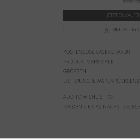
Kostenlos
JETZT EINKAUFE
VIRTUAL TRY 
KOSTENLOSE LASERGRAVUR
PRODUKTMERKMALE
GRÖSSEN
LIEFERUNG & WARENRÜCKSEN
ADD TO WISHLIST
FINDEN SIE DAS NÄCHSTGELEG