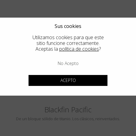
Sus cookies
Utilizamos cookies para que este
sitio funcione correctamente.
Aceptas la
política de cookies
?
PEBBLE BEACH
No Acepto
LUMINAR
ACEPTO
Blackfin Pacific
De un bloque sólido de titanio. Los clásicos, reinventados.