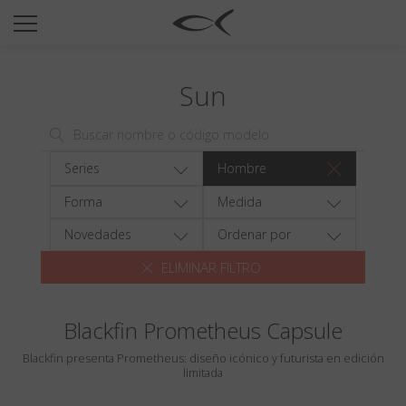
SUN
OPTICAL
Sun
COLECCIÓNES
NEOMADEINITALY
TITANIUM
Series
Hombre
NEWSROOM
Forma
Medida
TIENDAS
Novedades
Ordenar por
ELIMINAR FILTRO
B2B
Blackfin Prometheus Capsule
Favoritos
Blackfin presenta Prometheus: diseño icónico y futurista en edición
Buscar
limitada