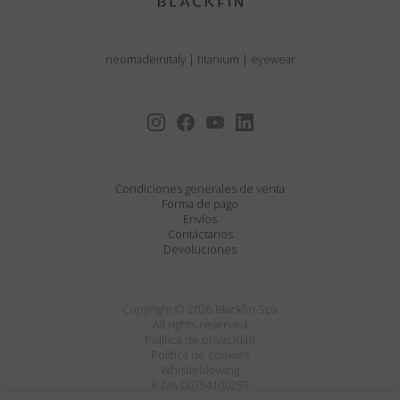
neomadeinitaly
|
titanium
|
eyewear
Condiciones generales de venta
Forma de pago
Envíos
Contáctanos
Devoluciones
Copyright © 2026 Blackfin Spa
All rights reserved
Política de privacidad
Política de cookies
Whistleblowing
P.IVA 00754100253