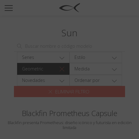
SUN
OPTICAL
Sun
COLECCIÓNES
NEOMADEINITALY
TITANIUM
Series
Estilo
NEWSROOM
Geometric
Medida
TIENDAS
Novedades
Ordenar por
ELIMINAR FILTRO
B2B
Blackfin Prometheus Capsule
Favoritos
Blackfin presenta Prometheus: diseño icónico y futurista en edición
Buscar
limitada