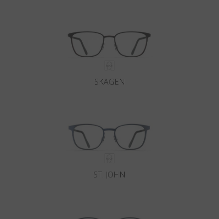
País
:
Mexico
Lengua
:
Español
SKAGEN
ST. JOHN