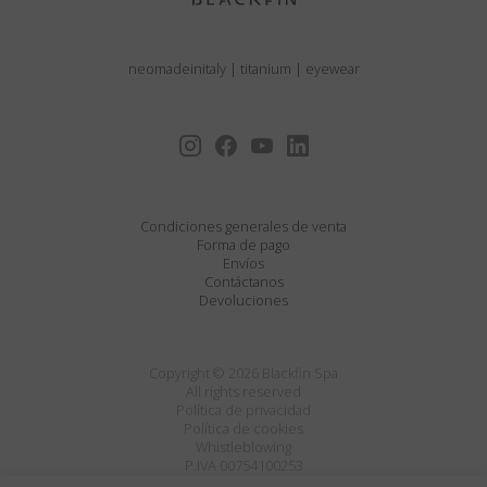
neomadeinitaly
|
titanium
|
eyewear
Condiciones generales de venta
Forma de pago
Envíos
Contáctanos
Devoluciones
Copyright © 2026 Blackfin Spa
All rights reserved
Política de privacidad
Política de cookies
Whistleblowing
P.IVA 00754100253