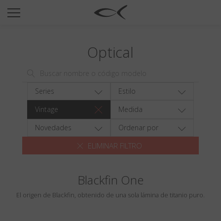
SUN
OPTICAL
Optical
COLECCIÓNES
NEOMADEINITALY
TITANIUM
Series
Estilo
NEWSROOM
Vintage
Medida
TIENDAS
Novedades
Ordenar por
ELIMINAR FILTRO
B2B
Blackfin One
Favoritos
El origen de Blackfin, obtenido de una sola lámina de titanio puro.
Buscar