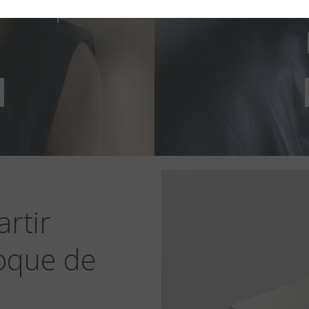
o Loop
Black
artir
oque de