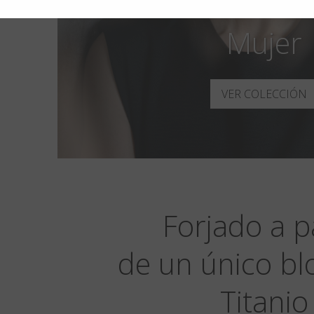
Blackfin Aer
Mujer
VER COLECCIÓN
Forjado a p
de un único bl
Titanio