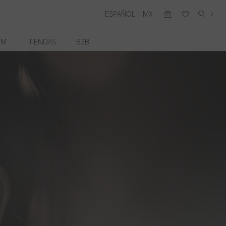
ESPAÑOL | MX
OM
TIENDAS
B2B