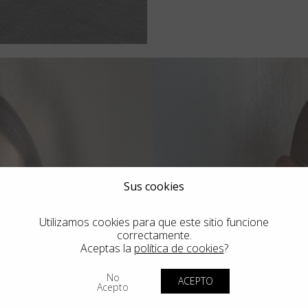
Sus cookies
Utilizamos cookies para que este sitio funcione
correctamente.
Aceptas la
política de cookies
?
No
ACEPTO
Acepto