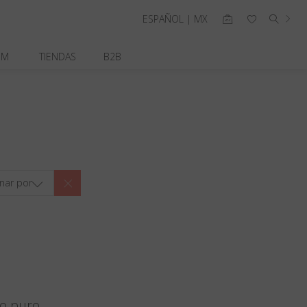
ESPAÑOL | MX
OM
TIENDAS
B2B
nar por
io puro.