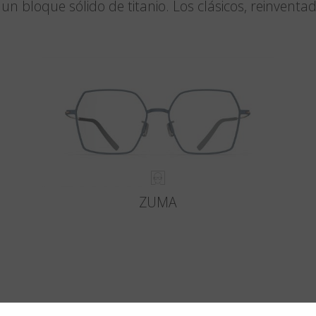
un bloque sólido de titanio. Los clásicos, reinventa
ZUMA