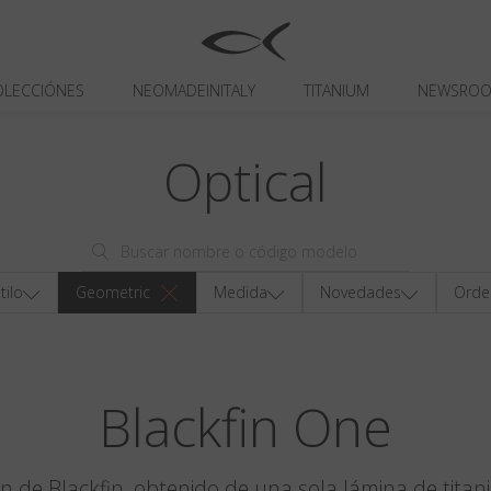
OLECCIÓNES
NEOMADEINITALY
TITANIUM
NEWSRO
Optical
tilo
Geometric
Medida
Novedades
Orde
Blackfin One
en de Blackfin, obtenido de una sola lámina de titan