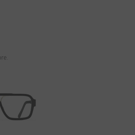
n
pre.