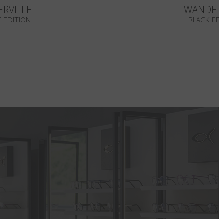
RVILLE
WANDE
 EDITION
BLACK E