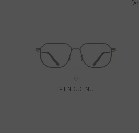
De 
MENDOCINO