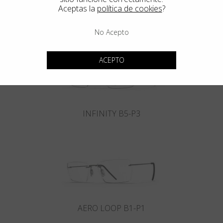
Aceptas la
política de cookies
?
INFINITY B6-P4
No Acepto
ACEPTO
INFINITY B5-P3
AERO LOOP B1-P1