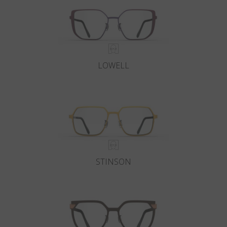
País
:
Mexico
Lengua
:
Español
LOWELL
STINSON