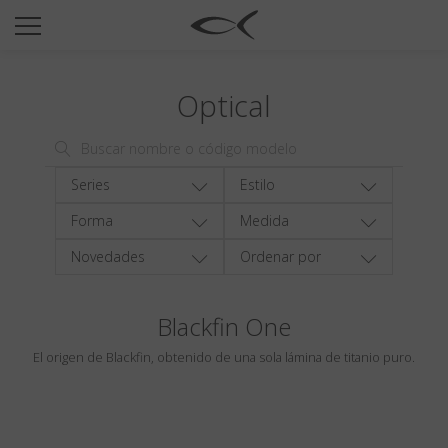
SUN
OPTICAL
Optical
COLECCIÓNES
NEOMADEINITALY
TITANIUM
Series
Estilo
NEWSROOM
Forma
Medida
Novedades
Ordenar por
TIENDAS
B2B
Blackfin One
El origen de Blackfin, obtenido de una sola lámina de titanio puro.
Favoritos
Buscar