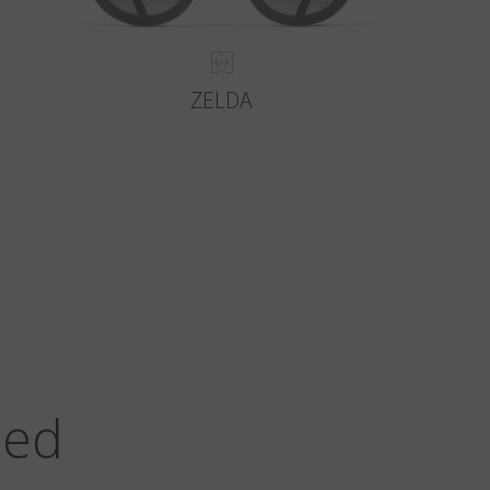
ZELDA
zed