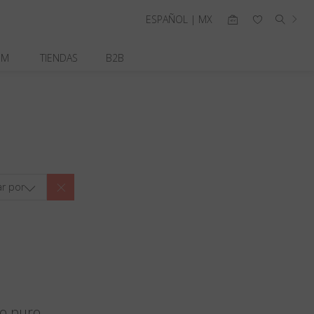
ESPAÑOL | MX
OM
TIENDAS
B2B
r por
io puro.