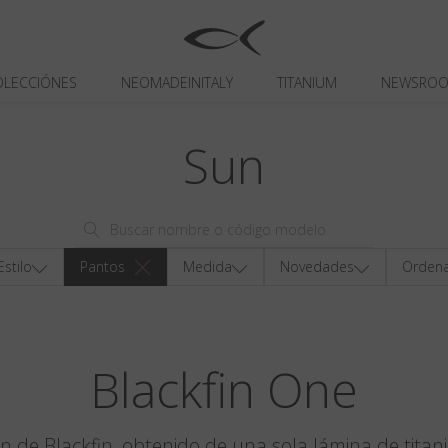
OLECCIÓNES
NEOMADEINITALY
TITANIUM
NEWSRO
Sun
Estilo
Pantos
Medida
Novedades
Ordena
Blackfin One
en de Blackfin, obtenido de una sola lámina de titan