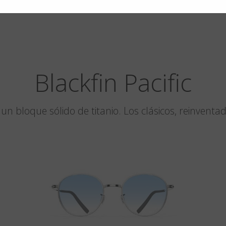
Blackfin Pacific
un bloque sólido de titanio. Los clásicos, reinventa