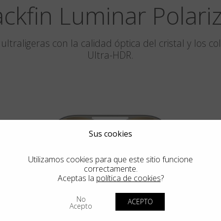
ackfin Luminar Polari
ltraligeras con la calidad óptica del cristal y los 
Ultra-HDR.
Sus cookies
Utilizamos cookies para que este sitio funcione
correctamente.
Aceptas la
política de cookies
?
PEBBLE BEACH
No
ACEPTO
LUMINAR
Acepto