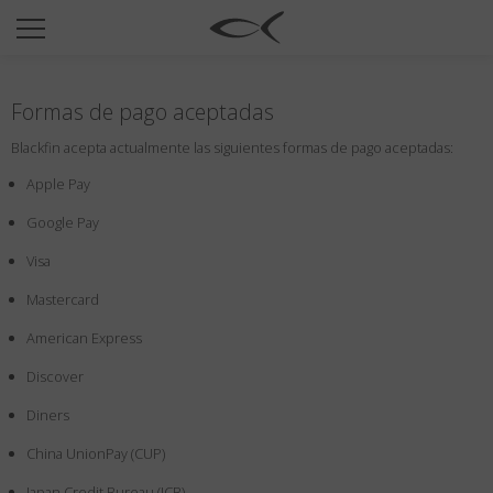
SUN
OPTICAL
Formas de pago aceptadas
COLECCIÓNES
Blackfin acepta actualmente las siguientes formas de pago aceptadas:
NEOMADEINITALY
Apple Pay
TITANIUM
Google Pay
NEWSROOM
Visa
TIENDAS
Mastercard
B2B
American Express
Discover
Favoritos
Diners
Buscar
China UnionPay (CUP)
Japan Credit Bureau (JCB)