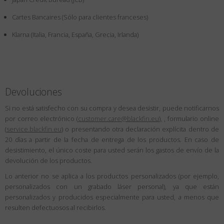
País
:
Mexico
Cartes Bancaires (Sólo para clientes franceses)
Lengua
:
Español
Klarna (Italia, Francia, España, Grecia, Irlanda)
Devoluciones
Si no está satisfecho con su compra y desea desistir, puede notificarnos
por correo electrónico (
customer.care@blackfin.eu
), , formulario online
(
service.blackfin.eu
) o presentando otra declaración explícita dentro de
20 dìas a partir de la fecha de entrega de los productos. En caso de
desistimiento, el único coste para usted serán los gastos de envío de la
devolución de los productos.
Lo anterior no se aplica a los productos personalizados (por ejemplo,
personalizados con un grabado láser personal), ya que están
personalizados y producidos especialmente para usted, a menos que
resulten defectuosos al recibirlos.