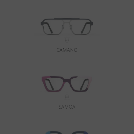
País
:
Mexico
Lengua
:
Español
CAMANO
SAMOA