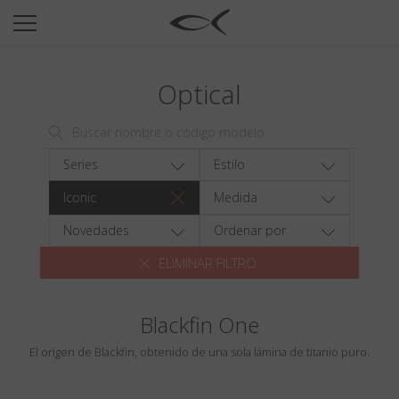
SUN
OPTICAL
Optical
COLECCIÓNES
NEOMADEINITALY
TITANIUM
Series
Estilo
NEWSROOM
Iconic
Medida
TIENDAS
Novedades
Ordenar por
ELIMINAR FILTRO
B2B
Blackfin One
Favoritos
El origen de Blackfin, obtenido de una sola lámina de titanio puro.
Buscar