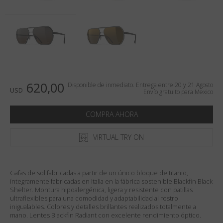
País
:
Mexico
Lengua
:
Español
620,00
Disponible de inmediato. Entrega entre 20 y 21 Agosto
USD
Envío gratuito para Mexico
COMPRA AHORA
VIRTUAL TRY ON
Gafas de sol fabricadas a partir de un único bloque de titanio,
íntegramente fabricadas en Italia en la fábrica sostenible Blackfin Black
Shelter. Montura hipoalergénica, ligera y resistente con patillas
ultraflexibles para una comodidad y adaptabilidad al rostro
inigualables. Colores y detalles brillantes realizados totalmente a
mano. Lentes Blackfin Radiant con excelente rendimiento óptico.