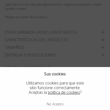
Satin Silver front / Blackfin Black interior, edges and temples / Solid
Smoke Lenses.
RXable por parte de tu óptico
PIEZA GRABADA LASER (LASER GRATIS)
CARACTERÍSTICAS DEL PRODUCTO
TAMAÑOS
ENTREGA Y DEVOLUCIONES
AÑADIR A FAVORITOS
Sus cookies
ENCUENTRA LA TIENDA MAS CERCANA
Utilizamos cookies para que este
sitio funcione correctamente.
Aceptas la
política de cookies
?
No Acepto