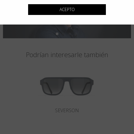
ACEPTO
Podrían interesarle también
SEVERSON