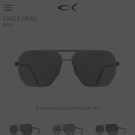
SUN
EAGLE HEAD
OPTICAL
BF978
COLECCIÓNES
NEOMADEINITALY
TITANIUM
NEWSROOM
TIENDAS
B2B
BLACKFIN BLACK/SATIN SILVER 1462
Favoritos
Buscar