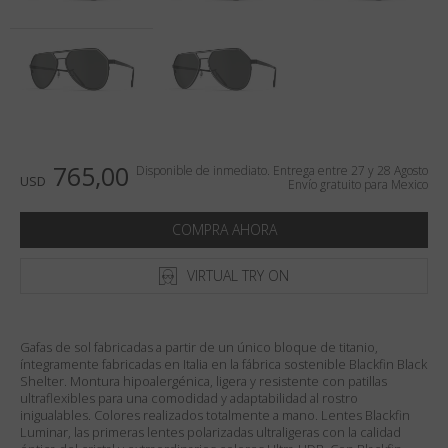
País
:
Mexico
Lengua
:
Español
765,00
Disponible de inmediato. Entrega entre 27 y 28 Agosto
USD
Envío gratuito para Mexico
COMPRA AHORA
VIRTUAL TRY ON
Gafas de sol fabricadas a partir de un único bloque de titanio,
íntegramente fabricadas en Italia en la fábrica sostenible Blackfin Black
Shelter. Montura hipoalergénica, ligera y resistente con patillas
ultraflexibles para una comodidad y adaptabilidad al rostro
inigualables. Colores realizados totalmente a mano. Lentes Blackfin
Luminar, las primeras lentes polarizadas ultraligeras con la calidad