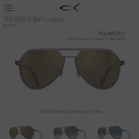
SUN
THUNDER BAY
OPTICAL
LUMINAR
BF1095
COLECCIÓNES
POLARIZED
con Lentes Luminar™ Ultra HDR
NEOMADEINITALY
TITANIUM
NEWSROOM
TIENDAS
B2B
STONE GRAY/BLACKFIN BLACK 1466
Favoritos
Buscar