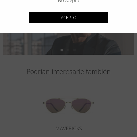
No Acepto
ACEPTO
Podrían interesarle también
MAVERICKS