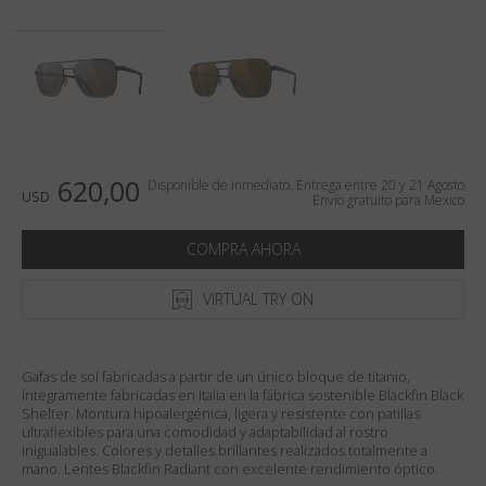
País
:
Mexico
Lengua
:
Español
620,00
Disponible de inmediato. Entrega entre 20 y 21 Agosto
USD
Envío gratuito para Mexico
COMPRA AHORA
VIRTUAL TRY ON
Gafas de sol fabricadas a partir de un único bloque de titanio,
íntegramente fabricadas en Italia en la fábrica sostenible Blackfin Black
Shelter. Montura hipoalergénica, ligera y resistente con patillas
ultraflexibles para una comodidad y adaptabilidad al rostro
inigualables. Colores y detalles brillantes realizados totalmente a
mano. Lentes Blackfin Radiant con excelente rendimiento óptico.