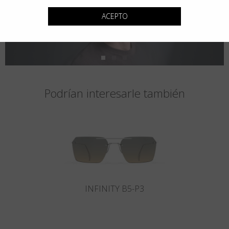
ACEPTO
Podrían interesarle también
INFINITY B5-P3