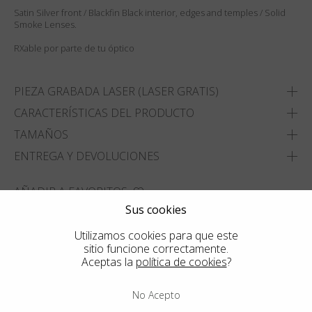
Satin Silver front / Blackfin Black interior, edges and temples / Solid
Smoke Lenses.
RXable por parte de tu óptico
PIEZA GRABADA LASER (LASER GRATIS)
CARACTERÍSTICAS DEL PRODUCTO
TAMAÑOS
ENTREGA Y DEVOLUCIONES
AÑADIR A FAVORITOS
Sus cookies
ENCUENTRA LA TIENDA MAS CERCANA
Utilizamos cookies para que este
sitio funcione correctamente.
Aceptas la
política de cookies
?
No Acepto