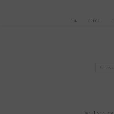
SUN
OPTICAL
C
Series
Der Ursprung v