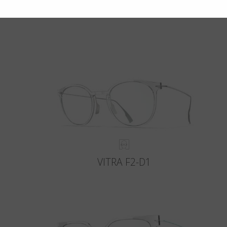
VITRA F2-D1