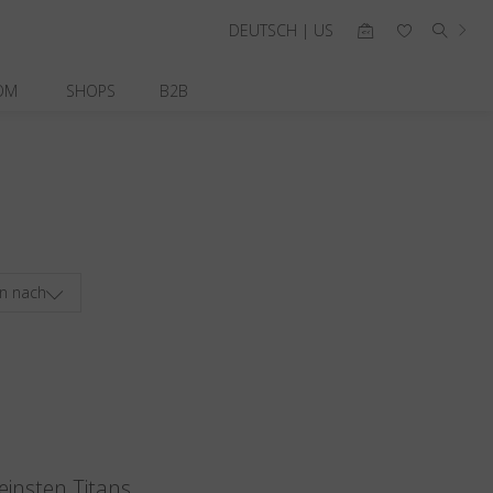
DEUTSCH | US
OM
SHOPS
B2B
en nach
einsten Titans.