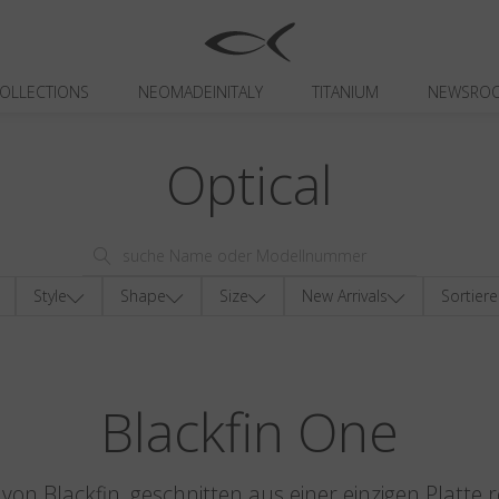
OLLECTIONS
NEOMADEINITALY
TITANIUM
NEWSRO
Optical
Style
Shape
Size
New Arrivals
Sortier
Blackfin One
on Blackfin, geschnitten aus einer einzigen Platte r