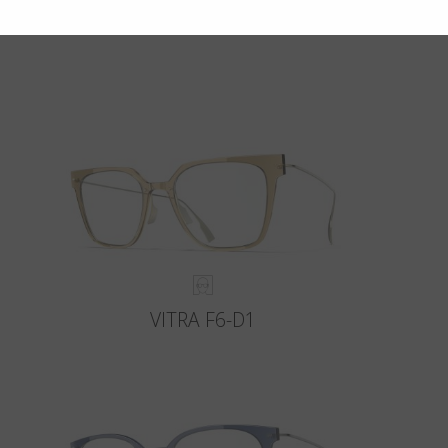
VITRA F6-D1