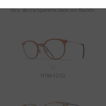
Die Reinheit des Lichts trifft auf die Stärke von Titan.
Vitra: die transparente Seele von Blackfin.
VITRA F2-D2