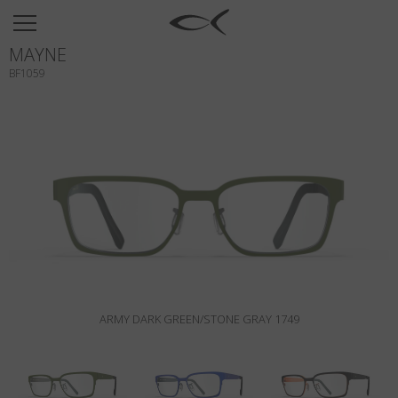
SUN
MAYNE
OPTICAL
BF1059
COLLECTIONS
NEOMADEINITALY
TITANIUM
NEWSROOM
SHOPS
B2B
ARMY DARK GREEN/STONE GRAY 1749
Wishlist
Search