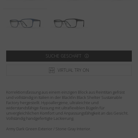
Land
:
Vereinigte Staaten
Sprache
:
Deutsch
SUCHE GESCHÄFT
VIRTUAL TRY ON
Korrektionsfassung aus einem einzigen Block aus Reintitan gefräst
und vollständig in Italien in der Blackfin Black Shelter Sustainable
Factory hergestellt. Hypoallergene, ultraleichte und
widerstandsfähige Fassung mit ultraflexiblen Bügeln für
unvergleichlichen Komfort und Anpassungsfähigkeit an das Gesicht.
Vollständig handgefertigte Lackierung.
Army Dark Green Exterior / Stone Gray Interior.