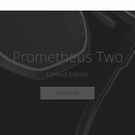
Prometheus Two
Limited Edition
DISCOVER