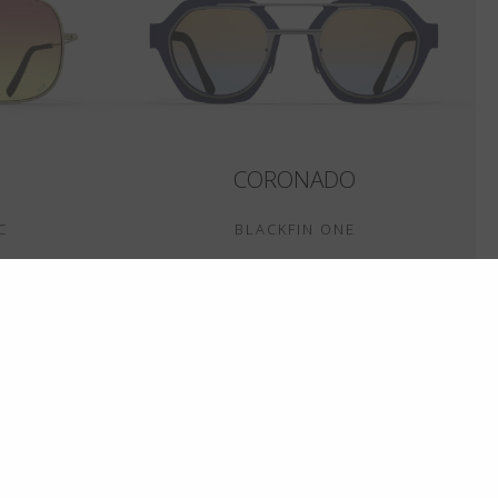
CORONADO
C
BLACKFIN ONE