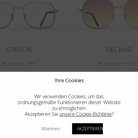
STINSON
DEL MAR
BLACKFIN ONE
BLACKFIN PACIFI
Ihre Cookies
Wir verwenden Cookies, um das
ordnungsgemäße Funktionieren dieser Website
zu ermöglichen.
Akzeptieren Sie
unsere Cookie-Richtlinie
?
Ablehnen
AKZEPTIEREN