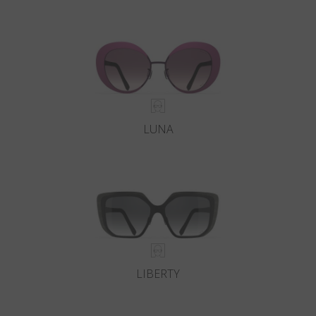
Land
:
Vereinigte Staaten
Sprache
:
Deutsch
LUNA
LIBERTY