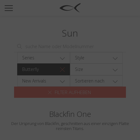
SUN
OPTICAL
Sun
COLLECTIONS
NEOMADEINITALY
TITANIUM
Series
Style
NEWSROOM
Butterfly
Size
SHOPS
New Arrivals
Sortieren nach
FILTER AUFHEBEN
B2B
Blackfin One
Wishlist
Der Ursprung von Blackfin, geschnitten aus einer einzigen Platte
Search
reinsten Titans.