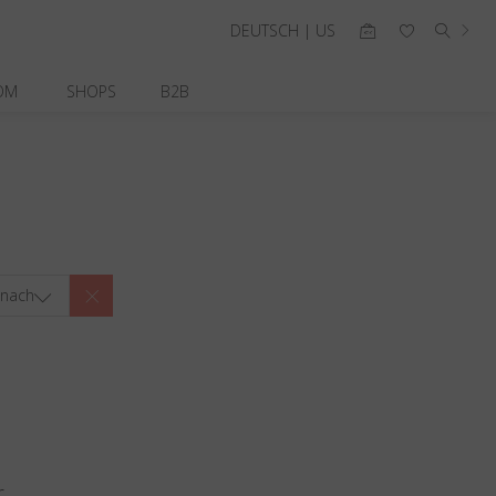
DEUTSCH | US
OM
SHOPS
B2B
 nach
r.