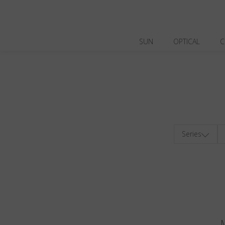
SUN
OPTICAL
C
Series
M