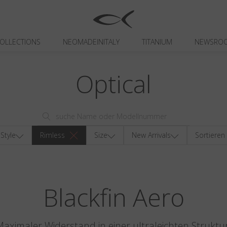
OLLECTIONS
NEOMADEINITALY
TITANIUM
NEWSRO
Optical
Style
Rimless
Size
New Arrivals
Sortieren
Blackfin Aero
aximaler Widerstand in einer ultraleichten Struktu