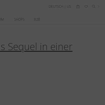
DEUTSCH | US
OM
SHOPS
B2B
ne
Blackfin Pacific
Blackfin Razor
essen
Interne Kommunikationen
s Sequel in einer
menskommunikation