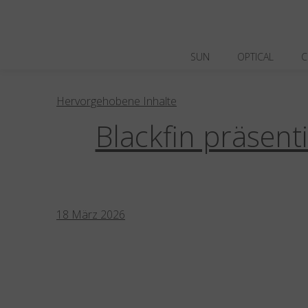
SUN
OPTICAL
C
Hervorgehobene Inhalte
Blackfin Aero
Blackfin Aero Loop
Bl
Blackfin Vitra
Capsule | Limited Editi
Blackfin präsent
Kampagne
Kollektionen
Nachhaltigk
18
März
2026