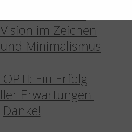
n One SS26: eine
Vision im Zeichen
 und Minimalismus
OPTI: Ein Erfolg
aller Erwartungen.
Danke!