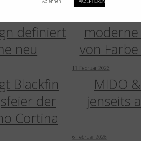
Ablehnen
AKZEPTIEREN
: Das
Blackfi
gn definiert
moderne 
he neu
von Farbe
11
Februar
2026
gt Blackfin
MIDO & 
sfeier der
jenseits 
no Cortina
6
Februar
2026