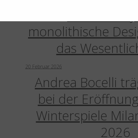
Aero Infinity
monolithische Desi
das Wesentlic
20
Februar
2026
Andrea Bocelli trä
bei der Eröffnung
Winterspiele Mila
2026