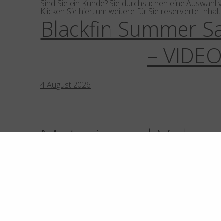
Sind Sie ein Kunde? Sie durchsuchen eine Auswahl 
Klicken Sie hier, um weitere für Sie reservierte Inha
Blackfin Summer Sa
– VIDE
4
August
2026
Materie und Volume
One Sun S
1
April
2026