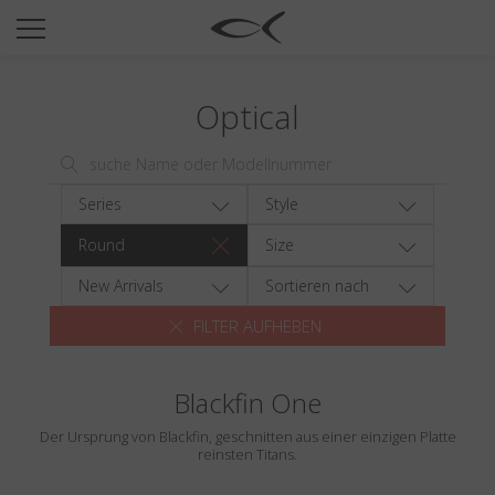
SUN
OPTICAL
Optical
COLLECTIONS
NEOMADEINITALY
TITANIUM
Series
Style
NEWSROOM
Round
Size
SHOPS
New Arrivals
Sortieren nach
FILTER AUFHEBEN
B2B
Blackfin One
Wishlist
Der Ursprung von Blackfin, geschnitten aus einer einzigen Platte
Search
reinsten Titans.