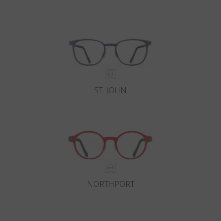
Land
:
Vereinigte Staaten
Sprache
:
Deutsch
ST. JOHN
NORTHPORT