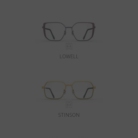
Land
:
Vereinigte Staaten
Sprache
:
Deutsch
LOWELL
STINSON