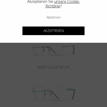
Akzeptieren Sie
unsere Cookie-
Richtlinie
?
Ablehnen
INFINITY B6-P4
AKZEPTIEREN
AERO LOOP B1-P1