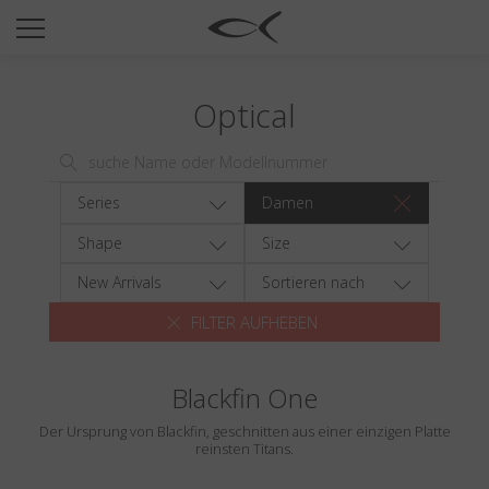
SUN
OPTICAL
Optical
COLLECTIONS
NEOMADEINITALY
TITANIUM
Series
Damen
NEWSROOM
Shape
Size
SHOPS
New Arrivals
Sortieren nach
FILTER AUFHEBEN
B2B
Blackfin One
Wishlist
Der Ursprung von Blackfin, geschnitten aus einer einzigen Platte
Search
reinsten Titans.