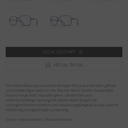
Land
:
Vereinigte Staaten
Sprache
:
Deutsch
SUCHE GESCHÄFT
VIRTUAL TRY ON
Korrektionsfassung aus einem einzigen Block aus Reintitan gefräst
und vollständig in Italien in der Blackfin Black Shelter Sustainable
Factory hergestellt. Hypoallergene, ultraleichte und
widerstandsfähige Fassung mit ultraflexiblen Bügeln für
unvergleichlichen Komfort und Anpassungsfähigkeit an das Gesicht.
Vollständig handgefertigte Lackierung.
Ochre Yellow Exterior / Black Ink Interior.