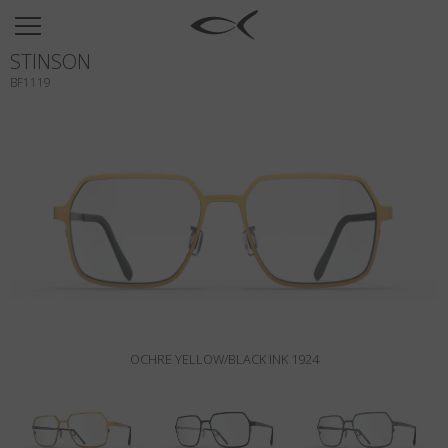
SUN
STINSON
OPTICAL
BF1119
COLLECTIONS
NEOMADEINITALY
TITANIUM
NEWSROOM
SHOPS
B2B
OCHRE YELLOW/BLACK INK 1924
Wishlist
Search