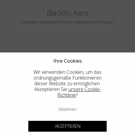
Blackfin Aero
Maximaler Widerstand in einer ultraleichten Struktur.
Ihre Cookies
Wir verwenden Cookies, um das
ordnungsgemäße Funktionieren
dieser Website zu ermöglichen.
HAYLE
Akzeptieren Sie
unsere Cookie-
Richtlinie
?
Ablehnen
Blackfin Atlantic
AKZEPTIEREN
Design in seiner reinsten Form, die integrierte Mechanik in ihrer