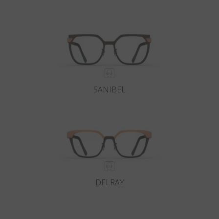
Land
:
Vereinigte Staaten
Sprache
:
Deutsch
SANIBEL
DELRAY