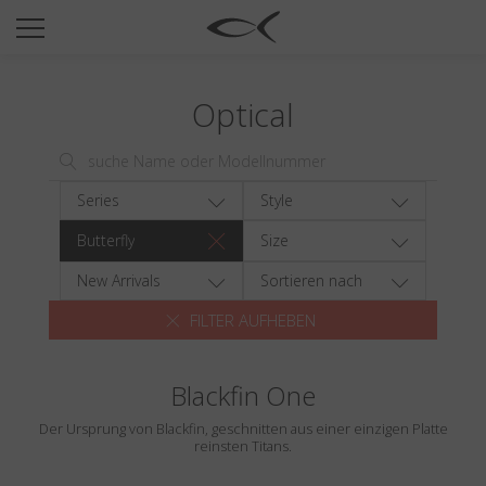
SUN
OPTICAL
Optical
COLLECTIONS
NEOMADEINITALY
TITANIUM
Series
Style
NEWSROOM
Butterfly
Size
SHOPS
New Arrivals
Sortieren nach
FILTER AUFHEBEN
B2B
Blackfin One
Wishlist
Der Ursprung von Blackfin, geschnitten aus einer einzigen Platte
Search
reinsten Titans.