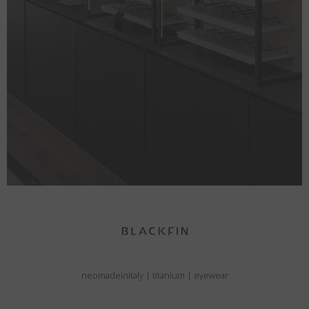
neomadeinitaly
|
titanium
|
eyewear