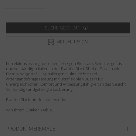
Land
:
Vereinigte Staaten
Sprache
:
Deutsch
SUCHE GESCHÄFT
VIRTUAL TRY ON
Korrektionsfassung aus einem einzigen Block aus Reintitan gefräst
und vollständig in Italien in der Blackfin Black Shelter Sustainable
Factory hergestellt. Hypoallergene, ultraleichte und
widerstandsfähige Fassung mit ultraflexiblen Bügeln für
unvergleichlichen Komfort und Anpassungsfähigkeit an das Gesicht.
Vollständig handgefertigte Lackierung.
Blackfin Black interior and exterior.
Von Ihrem Optiker RXable.
PRODUKTMERKMALE