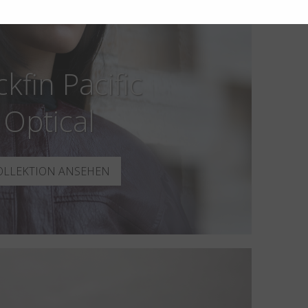
ckfin Pacific
Optical
OLLEKTION ANSEHEN