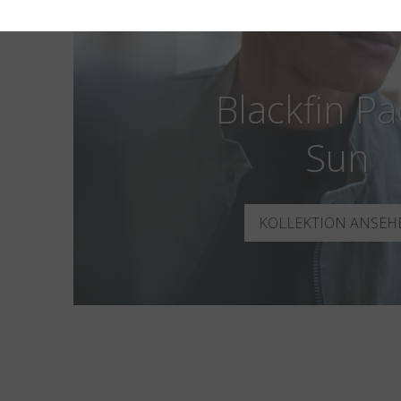
Blackfin Pac
Sun
KOLLEKTION ANSEH