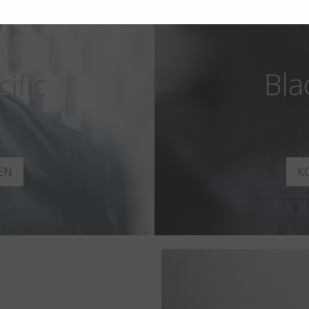
ific
Bla
EN
K