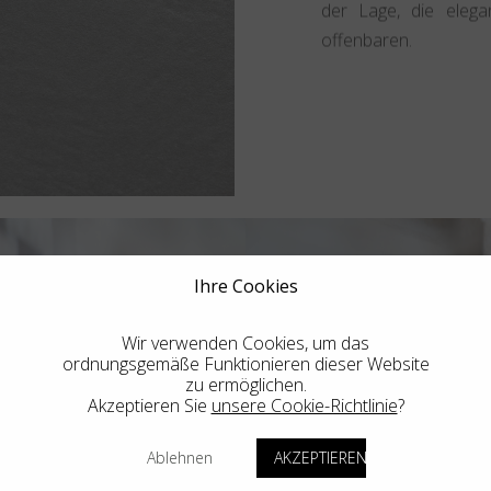
der Lage, die elega
offenbaren.
Ihre Cookies
Wir verwenden Cookies, um das
ordnungsgemäße Funktionieren dieser Website
zu ermöglichen.
Akzeptieren Sie
unsere Cookie-Richtlinie
?
Ablehnen
AKZEPTIEREN