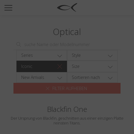
SUN
OPTICAL
Optical
COLLECTIONS
NEOMADEINITALY
TITANIUM
Series
Style
NEWSROOM
Iconic
Size
SHOPS
New Arrivals
Sortieren nach
FILTER AUFHEBEN
B2B
Blackfin One
Wishlist
Der Ursprung von Blackfin, geschnitten aus einer einzigen Platte
Search
reinsten Titans.