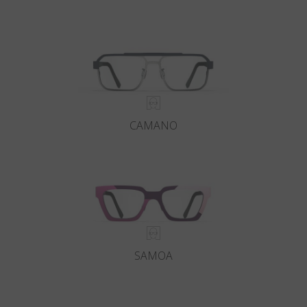
Land
:
Vereinigte Staaten
Sprache
:
Deutsch
CAMANO
SAMOA