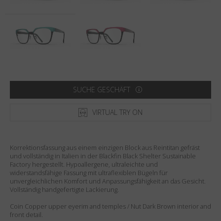
Land
:
Vereinigte Staaten
Sprache
:
Deutsch
SUCHE GESCHÄFT
VIRTUAL TRY ON
Korrektionsfassung aus einem einzigen Block aus Reintitan gefräst
und vollständig in Italien in der Blackfin Black Shelter Sustainable
Factory hergestellt. Hypoallergene, ultraleichte und
widerstandsfähige Fassung mit ultraflexiblen Bügeln für
unvergleichlichen Komfort und Anpassungsfähigkeit an das Gesicht.
Vollständig handgefertigte Lackierung.
Coin Copper upper eyerim and temples / Nut Dark Brown interior and
front detail.