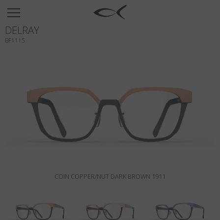
SUN
DELRAY
OPTICAL
BF1115
COLLECTIONS
NEOMADEINITALY
TITANIUM
NEWSROOM
SHOPS
B2B
COIN COPPER/NUT DARK BROWN 1911
Wishlist
Search